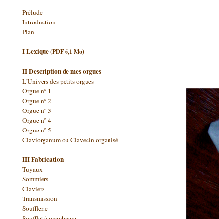
Prélude
Introduction
Plan
I Lexique
(PDF 6,1 Mo)
II Description de mes orgues
L'Univers des petits orgues
Orgue n° 1
Orgue n° 2
Orgue n° 3
Orgue n° 4
Orgue n° 5
Claviorganum ou Clavecin organisé
III Fabrication
Tuyaux
Sommiers
Claviers
Transmission
Soufflerie
Soufflet à membrane