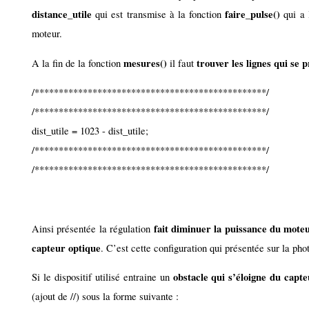
distance_utile
faire_pulse()
qui est transmise à la fonction
qui a 
moteur.
mesures()
trouver les lignes qui se p
A la fin de la fonction
il faut
/************************************************/
/************************************************/
dist_utile = 1023 - dist_utile;
/************************************************/
/************************************************/
fait diminuer la puissance du moteu
Ainsi présentée la régulation
capteur optique
. C’est cette configuration qui présentée sur la ph
obstacle qui s’éloigne du capte
Si le dispositif utilisé entraine un
(ajout de //) sous la forme suivante :