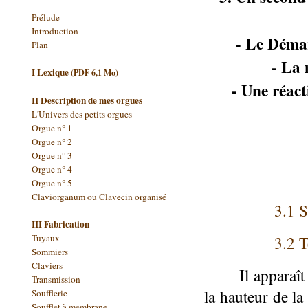
Prélude
Introduction
- Le Déma
Plan
- La 
I Lexique
(PDF 6,1 Mo)
- Une réact
II Description de mes orgues
L'Univers des petits orgues
Orgue n° 1
Orgue n° 2
Orgue n° 3
Orgue n° 4
Orgue n° 5
Claviorganum ou Clavecin organisé
3.1 
III Fabrication
Tuyaux
3.2 T
Sommiers
Claviers
Il apparaît
Transmission
la hauteur de la
Soufflerie
Soufflet à membrane