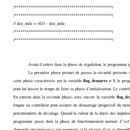
/************************************************/
/************************************************/
// dist_utile = 1023 - dist_utile;
/************************************************/
/************************************************/
Avant d’entrer dans la phase de régulation, le programme 
La première phase permet de passer la sécurité présente s
flag_demarre = 1
cette phase caractérisée par la variable
, le pro
pour lui laisser le temps de faire sa phase d’initialisation. Le con
flag_de
En entrant dans la seconde phase, avec encore la variable
longue au contrôleur pour assurer un démarrage progressif du mote
potentiomètre de décalage. Quand la valeur de la durée des impulsio
programme passe dans la phase de fonctionnement normal. C’est 
demande une puissance qui augmente si la réserve d’air se dégonfle 