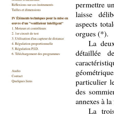
permettre u
Réflexions sur ces instruments
Tailles et dimensions
laisse dél
IV Éléments techniques pour la mise en
aspects tota
œuvre d'un "ventilateur intelligent"
1. Moteurs et contrôleurs
orgues (*).
2. 1er circuit de test
3.
Utilisation d'un capteur de distance
La deux
4.
Régulation proportionnelle
5.
Régulation P.I.D.
détaillée 
6. Téléchargement des programmes
caractéristiq
géométriqu
Audio
Contact
particulier 
Quelques liens
des sommier
annexes
à la
La troi