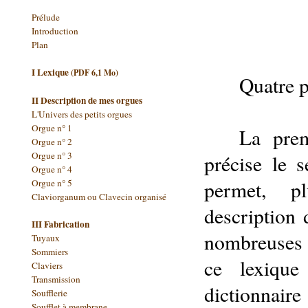
Prélude
Introduction
Plan
I Lexique
(PDF 6,1 Mo)
Quatre p
II Description de mes orgues
L'Univers des petits orgues
Orgue n° 1
La prem
Orgue n° 2
Orgue n° 3
précise le 
Orgue n° 4
permet, pl
Orgue n° 5
Claviorganum ou Clavecin organisé
description 
III Fabrication
nombreuses p
Tuyaux
Sommiers
ce lexique
Claviers
Transmission
dictionnair
Soufflerie
Soufflet à membrane